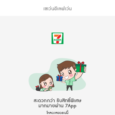
เซเว่นอีเลฟเว่น
สะดวกกว่า รับสิทธิ์พิเศษ
มากมายผ่าน 7App
โหลดเลยตอนนี้