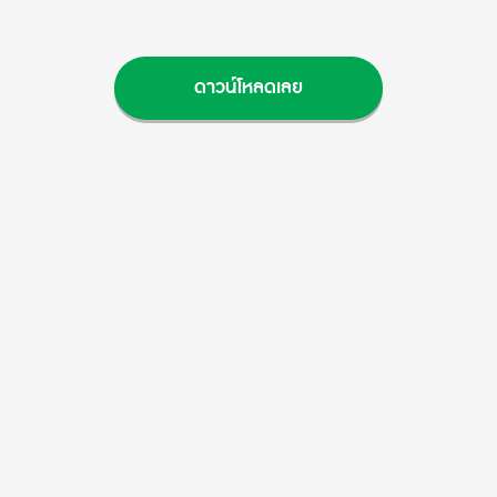
ดาวน์โหลดเลย