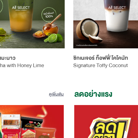
้งมะนาว
ซิกเนเจอร์ ท็อฟฟี่ โคโคนัท
ha with Honey Lime
Signature Toffy Coconut
ลดอย่างแรง
ดูเพิ่มเติม