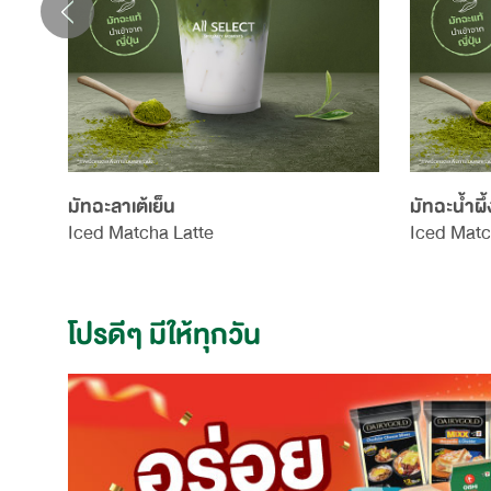
มัทฉะลาเต้เย็น
มัทฉะน้ำผึ
Iced Matcha Latte
Iced Matc
โปรดีๆ มีให้ทุกวัน