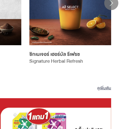
ซิกเนเจอร์ เฮอร์บัล รีเฟรช
ลาเต้
Signature Herbal Refresh
Iced
ดูเพิ่มเติม