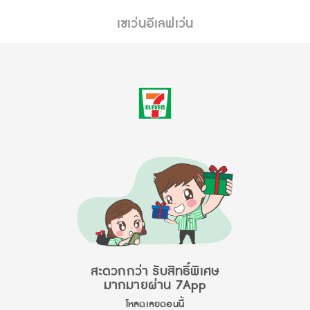
เซเว่นอีเลฟเว่น
สะดวกกว่า รับสิทธิ์พิเศษ
มากมายผ่าน 7App
โหลดเลยตอนนี้