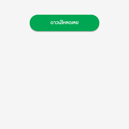
ดาวน์โหลดเลย