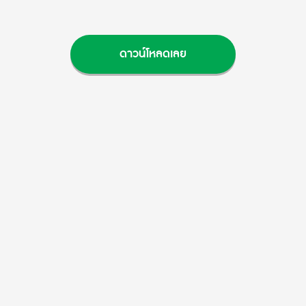
ดาวน์โหลดเลย