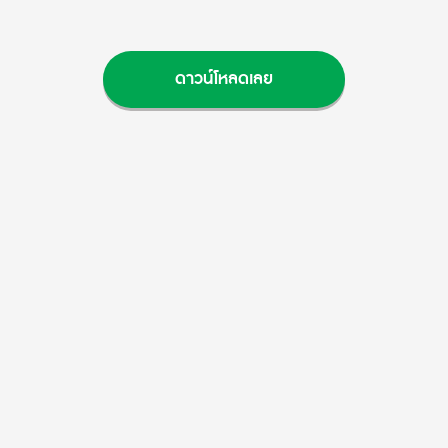
ดาวน์โหลดเลย