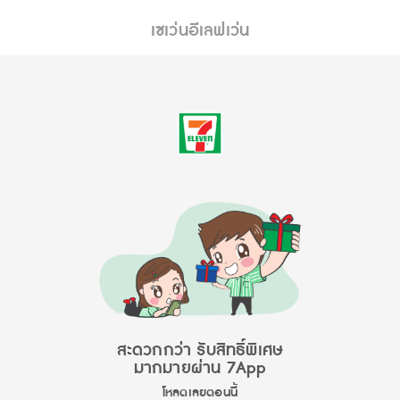
เซเว่นอีเลฟเว่น
สะดวกกว่า รับสิทธิ์พิเศษ
มากมายผ่าน 7App
โหลดเลยตอนนี้