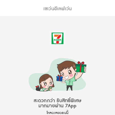
เซเว่นอีเลฟเว่น
สะดวกกว่า รับสิทธิ์พิเศษ
มากมายผ่าน 7App
โหลดเลยตอนนี้