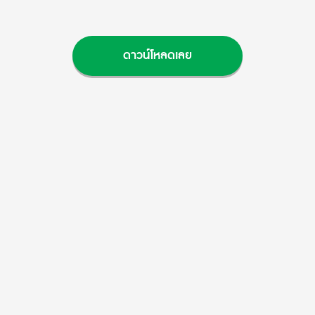
ดาวน์โหลดเลย