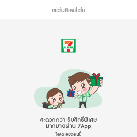
เซเว่นอีเลฟเว่น
สะดวกกว่า รับสิทธิ์พิเศษ
มากมายผ่าน 7App
โหลดเลยตอนนี้