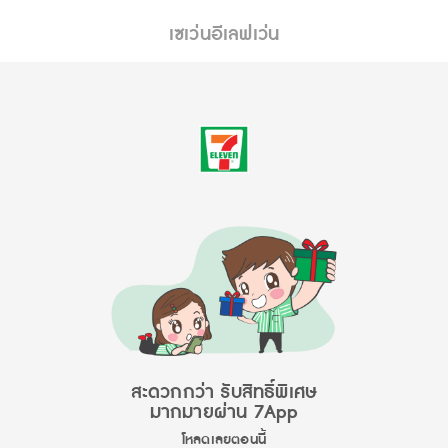
เซเว่นอีเลฟเว่น
สะดวกกว่า รับสิทธิ์พิเศษ
มากมายผ่าน 7App
โหลดเลยตอนนี้