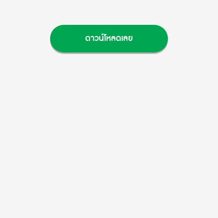
ดาวน์โหลดเลย