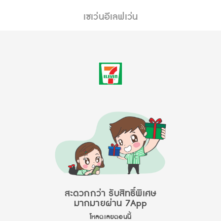
เซเว่นอีเลฟเว่น
สะดวกกว่า รับสิทธิ์พิเศษ
มากมายผ่าน 7App
โหลดเลยตอนนี้