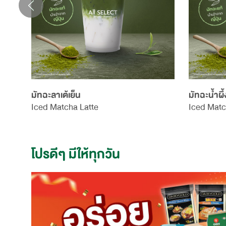
มัทฉะลาเต้เย็น
มัทฉะน้ำผึ
Iced Matcha Latte
Iced Matc
โปรดีๆ มีให้ทุกวัน