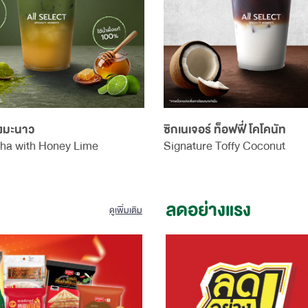
้งมะนาว
ซิกเนเจอร์ ท็อฟฟี่ โคโคนัท
ha with Honey Lime
Signature Toffy Coconut
ลดอย่างแรง
ดูเพิ่มเติม