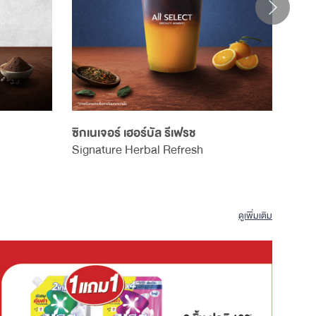
ซิกเนเจอร์ เฮอร์บัล รีเฟรช
ลาเต้
Signature Herbal Refresh
Iced
ดูเพิ่มเติม