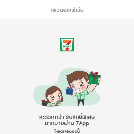
เซเว่นอีเลฟเว่น
สะดวกกว่า รับสิทธิ์พิเศษ
มากมายผ่าน 7App
โหลดเลยตอนนี้