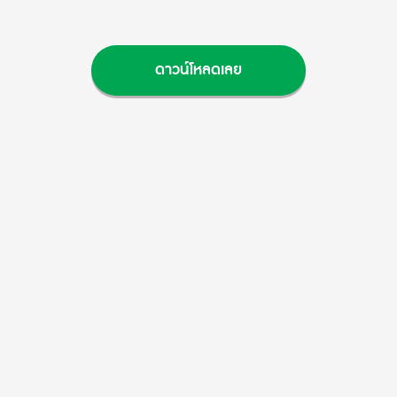
ดาวน์โหลดเลย