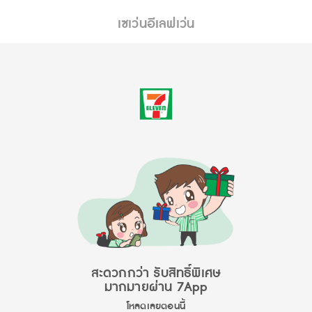
เซเว่นอีเลฟเว่น
สะดวกกว่า รับสิทธิ์พิเศษ
มากมายผ่าน 7App
โหลดเลยตอนนี้