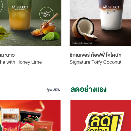
้งมะนาว
ซิกเนเจอร์ ท็อฟฟี่ โคโคนัท
ha with Honey Lime
Signature Toffy Coconut
ลดอย่างแรง
ดูเพิ่มเติม