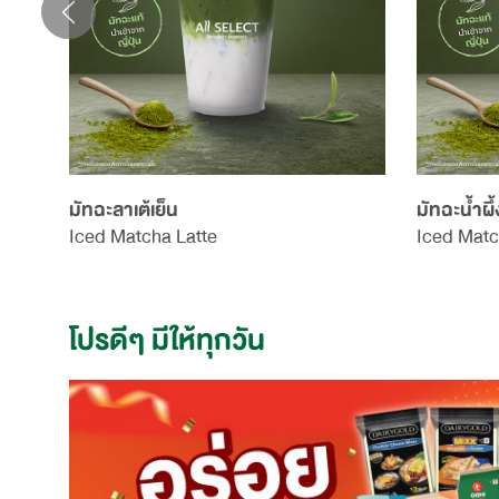
มัทฉะลาเต้เย็น
มัทฉะน้ำผึ
Iced Matcha Latte
Iced Matc
โปรดีๆ มีให้ทุกวัน