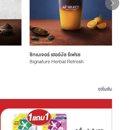
ซิกเนเจอร์ เฮอร์บัล รีเฟรช
ลาเต้
Signature Herbal Refresh
Iced
ดูเพิ่มเติม