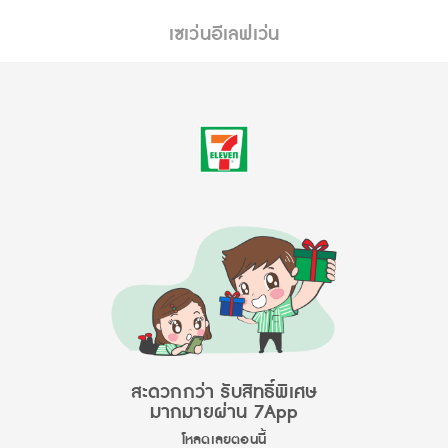
เซเว่นอีเลฟเว่น
สะดวกกว่า รับสิทธิ์พิเศษ
มากมายผ่าน 7App
โหลดเลยตอนนี้