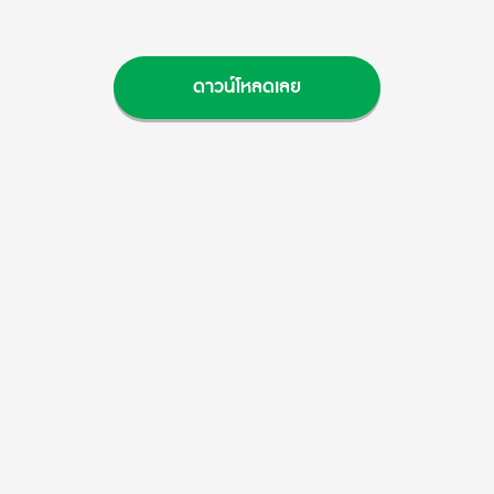
ดาวน์โหลดเลย