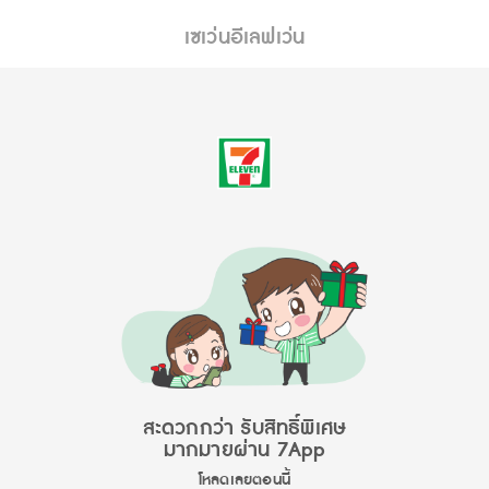
เซเว่นอีเลฟเว่น
สะดวกกว่า รับสิทธิ์พิเศษ
มากมายผ่าน 7App
โหลดเลยตอนนี้