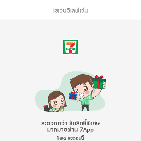
เซเว่นอีเลฟเว่น
สะดวกกว่า รับสิทธิ์พิเศษ
มากมายผ่าน 7App
โหลดเลยตอนนี้