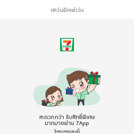
เซเว่นอีเลฟเว่น
สะดวกกว่า รับสิทธิ์พิเศษ
มากมายผ่าน 7App
โหลดเลยตอนนี้