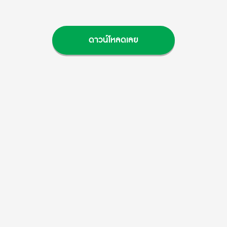
ดาวน์โหลดเลย