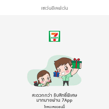
เซเว่นอีเลฟเว่น
สะดวกกว่า รับสิทธิ์พิเศษ
มากมายผ่าน 7App
โหลดเลยตอนนี้