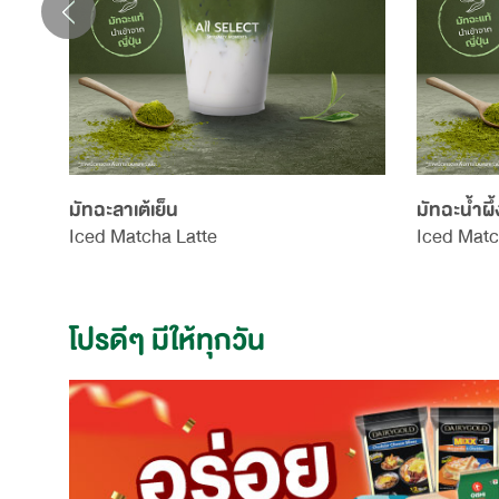
มัทฉะลาเต้เย็น
มัทฉะน้ำผึ
Iced Matcha Latte
Iced Matc
โปรดีๆ มีให้ทุกวัน