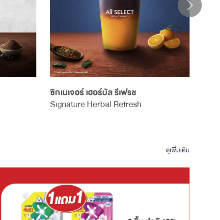
ซิกเนเจอร์ เฮอร์บัล รีเฟรช
ลาเต้
Signature Herbal Refresh
Iced
ดูเพิ่มเติม