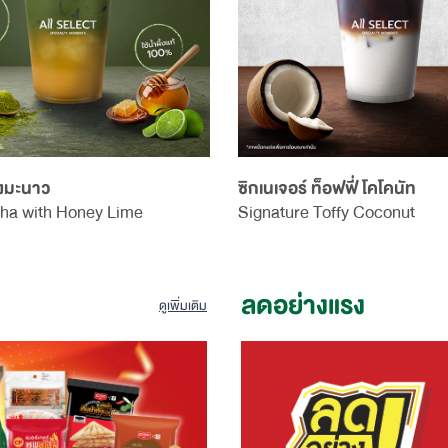
้งมะนาว
ซิกเนเจอร์ ท็อฟฟี่ โคโคนัท
ha with Honey Lime
Signature Toffy Coconut
ลดอย่างแรง
ดูเพิ่มเติม