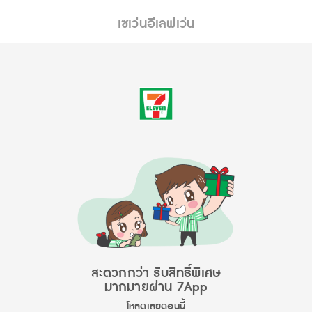
เซเว่นอีเลฟเว่น
สะดวกกว่า รับสิทธิ์พิเศษ
มากมายผ่าน 7App
โหลดเลยตอนนี้