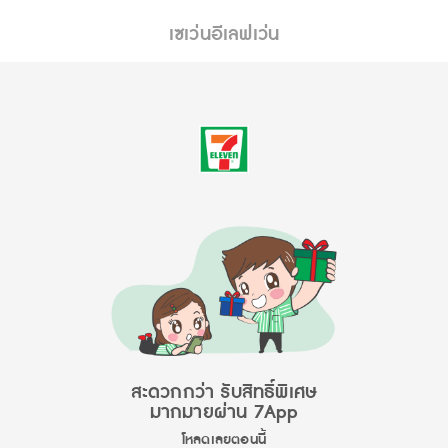
เซเว่นอีเลฟเว่น
สะดวกกว่า รับสิทธิ์พิเศษ
มากมายผ่าน 7App
โหลดเลยตอนนี้